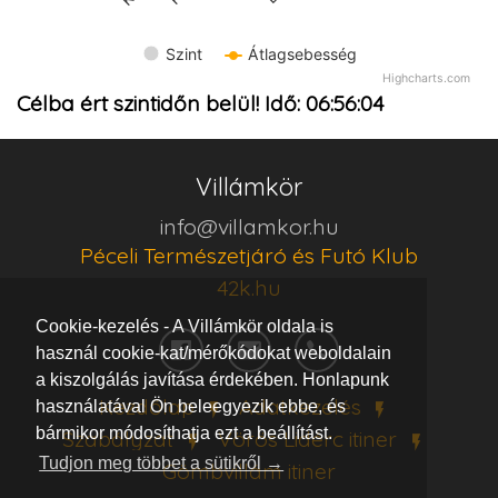
Szint
Átlagsebesség
Highcharts.com
Célba ért szintidőn belül! Idő:
06:56:04
Villámkör
info@villamkor.hu
Péceli Természetjáró és Futó Klub
42k.hu
Cookie-kezelés - A Villámkör oldala is
használ cookie-kat/mérőkódokat weboldalain
a kiszolgálás javítása érdekében. Honlapunk
Kezdőlap
Adatkezelés
használatával Ön beleegyezik ebbe, és
bármikor módosíthatja ezt a beállítást.
Szabályzat
Vörös Lidérc
itiner
Tudjon meg többet a sütikről →
Gömbvillám
itiner