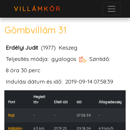
VILLÁMKÖR
Gömbvillám 31
Erdélyi Judit
(1977)
Keszeg
Teljesítés módja:
gyalogos
Szintidő:
8 óra 30 perc
Indulási dátum és idő:
2019-09-14 07:58:39
Megtett
Pont
táv
Eltelt idő
Idő
Átlagsebesség
Rajt
-
-
07:58:39
-
Kabajka-
6.5 km
01:19:25
09:18:04
4.9 km/h