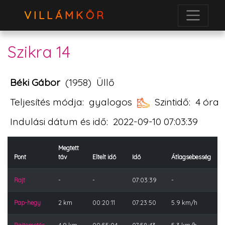
VILLÁMKÖR
Szikra 14
Béki Gábor
(1958)
Üllő
Teljesítés módja:
gyalogos
Szintidő:
4 óra
Indulási dátum és idő:
2022-09-10 07:03:39
Megtett
Pont
táv
Eltelt idő
Idő
Átlagsebesség
Rajt
-
-
07:03:39
-
Pap-hegy
2 km
00:20:11
07:23:50
5.9 km/h