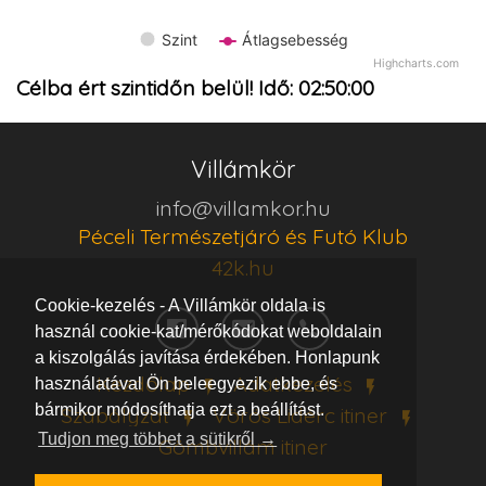
Szint
Átlagsebesség
Highcharts.com
Célba ért szintidőn belül! Idő:
02:50:00
Villámkör
info@villamkor.hu
Péceli Természetjáró és Futó Klub
42k.hu
Cookie-kezelés - A Villámkör oldala is
használ cookie-kat/mérőkódokat weboldalain
a kiszolgálás javítása érdekében. Honlapunk
Kezdőlap
Adatkezelés
használatával Ön beleegyezik ebbe, és
bármikor módosíthatja ezt a beállítást.
Szabályzat
Vörös Lidérc
itiner
Tudjon meg többet a sütikről →
Gömbvillám
itiner