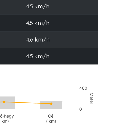
4.5 km/h
4.5 km/h
4.6 km/h
4.5 km/h
400
Méter
0
tó-hegy
Cél
( km)
( km)