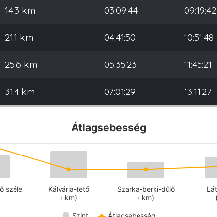
14.3 km
03:09:44
09:19:42
21.1 km
04:41:50
10:51:48
25.6 km
05:35:23
11:45:21
31.4 km
07:01:29
13:11:27
Átlagsebesség
ő széle
Kálvária-tető
Szarka-berki-dűlő
Lá
( km)
( km)
Szint
Átlagsebesség