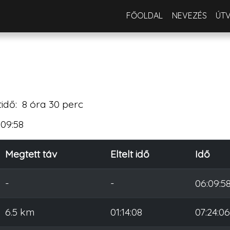
FŐOLDAL
NEVEZÉS
ÚT
tidő:
8 óra 30 perc
:09:58
Megtett táv
Eltelt idő
Idő
-
-
06:09:5
6.5 km
01:14:08
07:24:0