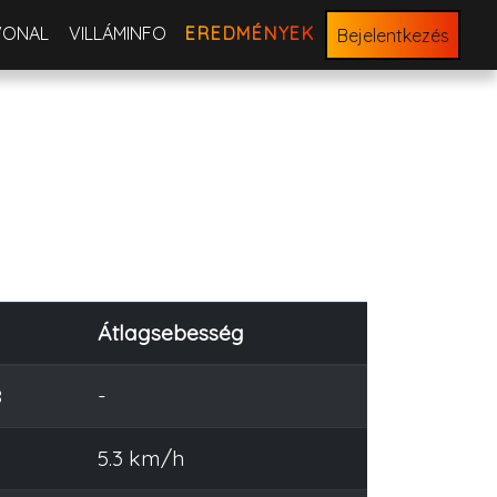
VONAL
VILLÁMINFO
EREDMÉNYEK
Bejelentkezés
Átlagsebesség
8
-
6
5.3 km/h