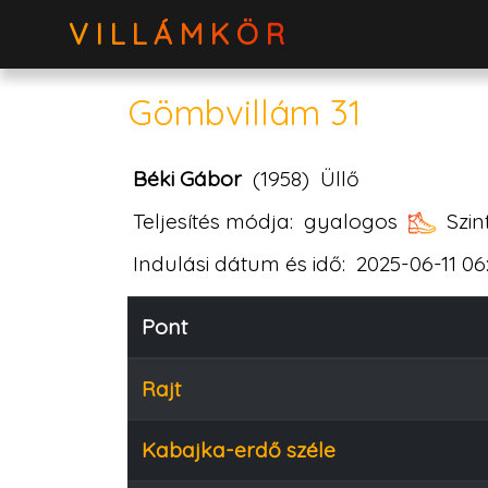
VILLÁMKÖR
Gömbvillám 31
Béki Gábor
(1958)
Üllő
Teljesítés módja:
gyalogos
Szin
Indulási dátum és idő:
2025-06-11 06
Pont
Rajt
Kabajka-erdő széle