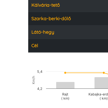
Kálvária-tető
Szarka-berki-dűlő
Látó-hegy
Cél
5,4
Km/h
4,2
Rajt
Kabajka-erd
( km)
( km)