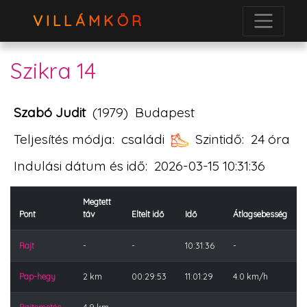
VILLÁMKÖR
Szikra 14
Szabó Judit
(1979)
Budapest
Teljesítés módja:
családi
Szintidő:
24 óra
Indulási dátum és idő:
2026-03-15 10:31:36
Megtett
Pont
táv
Eltelt idő
Idő
Átlagsebesség
Rajt
-
-
10:31:36
-
Pap-hegy
2 km
00:29:53
11:01:29
4.0 km/h