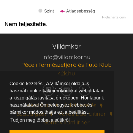
Szint
Átlagsebesség
Highcharts.com
Nem teljesítette.
Villámkör
info@villamkor.hu
Péceli Természetjáró és Futó Klub
42k.hu
Cookie-kezelés - A Villámkör oldala is
használ cookie-kat/mérőkódokat weboldalain
a kiszolgálás javítása érdekében. Honlapunk
Kezdőlap
Adatkezelés
használatával Ön beleegyezik ebbe, és
bármikor módosíthatja ezt a beállítást.
Szabályzat
Vörös Lidérc
itiner
Tudjon meg többet a sütikről →
Gömbvillám
itiner