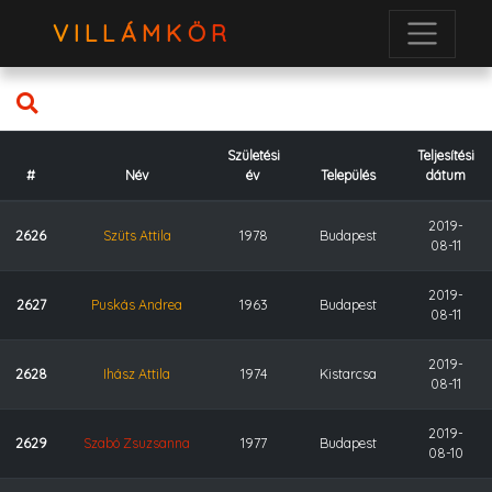
VILLÁMKÖR
Születési
Teljesítési
#
Név
év
Település
dátum
2019-
2626
Szüts Attila
1978
Budapest
08-11
2019-
2627
Puskás Andrea
1963
Budapest
08-11
2019-
2628
Ihász Attila
1974
Kistarcsa
08-11
2019-
2629
Szabó Zsuzsanna
1977
Budapest
08-10