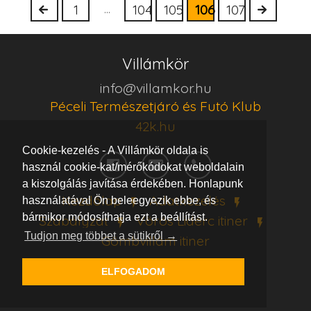
...
1
104
105
106
107
Villámkör
info@villamkor.hu
Péceli Természetjáró és Futó Klub
42k.hu
Cookie-kezelés - A Villámkör oldala is
használ cookie-kat/mérőkódokat weboldalain
a kiszolgálás javítása érdekében. Honlapunk
Kezdőlap
Adatkezelés
használatával Ön beleegyezik ebbe, és
bármikor módosíthatja ezt a beállítást.
Szabályzat
Vörös Lidérc
itiner
Tudjon meg többet a sütikről →
Gömbvillám
itiner
ELFOGADOM
villamkor.hu © 2019 - 2026