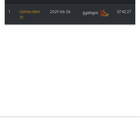
1
Gömbvillám
2021-06-26
07:42:27
gyalogos
31